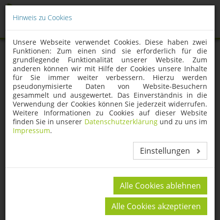
Hinweis zu Cookies
Unsere Webseite verwendet Cookies. Diese haben zwei
Funktionen: Zum einen sind sie erforderlich für die
grundlegende Funktionalität unserer Website. Zum
anderen können wir mit Hilfe der Cookies unsere Inhalte
für Sie immer weiter verbessern. Hierzu werden
pseudonymisierte Daten von Website-Besuchern
gesammelt und ausgewertet. Das Einverständnis in die
Landes- und
Verwendung der Cookies können Sie jederzeit widerrufen.
Weitere Informationen zu Cookies auf dieser Website
Bundeswettbewerbe
finden Sie in unserer
Datenschutzerklärung
und zu uns im
Impressum
.
Einstellungen
Erfolgreiche Teilnahmen der Stadt Leverkusen und des
Stadtverband Leverkusen der Kleingärtner e.V. an Landes- und
Bundeswettbewerben
Alle Cookies ablehnen
Der NRW-Wettbewerb wird im Zusammenwirken mit der
Arbeitsgemeinschaft NRW der Landesverbände der
Alle Cookies akzeptieren
Kleingärtner und vom Ministerium für Umwelt des Landes
Nordrhein- Westfalen alle 4 Jahre ausgeschrieben.