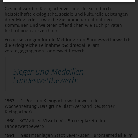
Gesucht werden Kleingartenvereine, die sich durch
beispielhafte ökologische, soziale und kulturelle Leistungen
ihrer Mitglieder sowie die Zusammenarbeit mit den
Kommunen und weiteren öffentlichen wie auch privaten
Institutionen auszeichnen.
Voraussetzungen für die Meldung zum Bundeswettbewerb ist
die erfolgreiche Teilnahme (Goldmedaille) am
vorausgegangenen Landeswettbewerb.
Sieger und Medaillen
Landeswettbewerb:
1953
1. Preis im Kleingartenwettbewerb der
Wochenzeitung „Das grüne Blatt“(Verband Deutscher
Kleingärtner)
1960
KGV Alfred-Vissel e.V. - Bronzeplakette im
Landeswettbewerb
1961
Gesamtanlagen Stadt Leverkusen - Bronzemedaille im